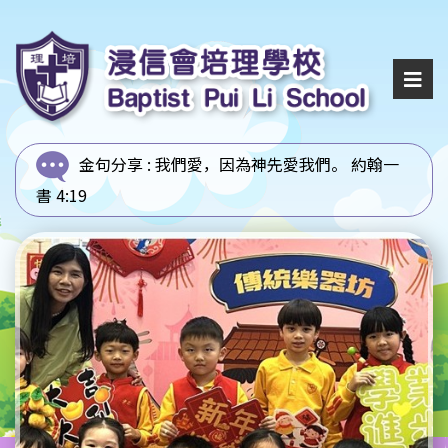
金句分享 :
我們愛，因為神先愛我們。 約翰一
書 4:19