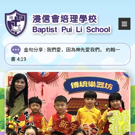
金句分享 :
我們愛，因為神先愛我們。 約翰一
書 4:19