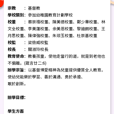
宗教
：基督教
學校類別
：參加幼稚園教育計劃學校
校董
：蔡崇禧校董、陳美德校董、鄭少華校董、林
文全校董、李美蓮校董、余美恩校董、黎廸朗校董、王
月思校董、陳偉強校董、朱琼玉校董、杜崇基校董
校監
：
梁儉威校監
校長
：關淑玲校長
教育使命
：教養孩童，使他走當行的道，就是到老他也
不偏離。(箴言廿二:6)
辦學宗旨
：以基督博愛精神為兒童提供優質全人教育。
使幼兒能樂於學習、善於溝通、勇於承擔、
敢於創新。
辦學目標：
學生方面