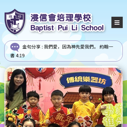
金句分享 :
我們愛，因為神先愛我們。 約翰一
書 4:19