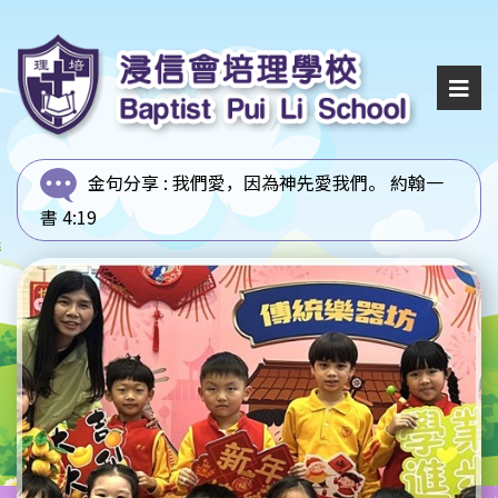
金句分享 :
我們愛，因為神先愛我們。 約翰一
書 4:19