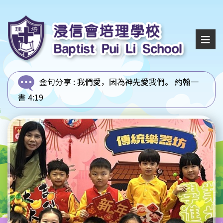
金句分享 :
我們愛，因為神先愛我們。 約翰一
書 4:19