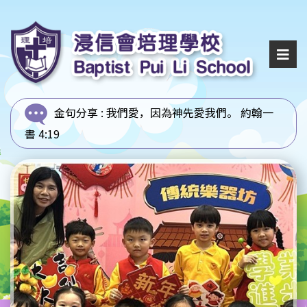
金句分享 :
我們愛，因為神先愛我們。 約翰一
書 4:19