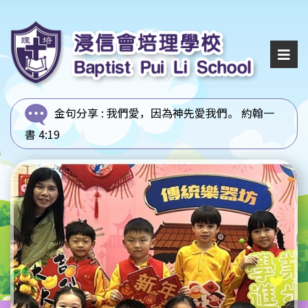
金句分享 :
我們愛，因為神先愛我們。 約翰一
書 4:19